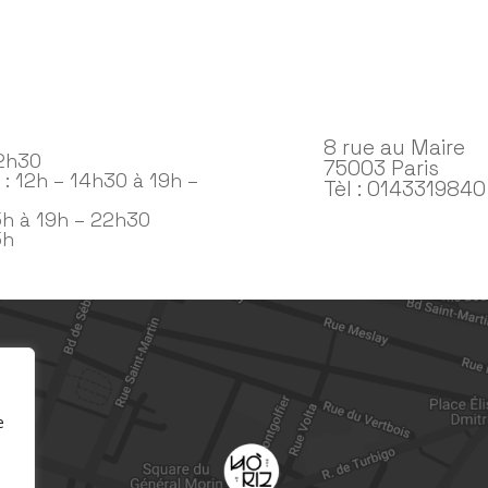
8 rue au Maire
22h30
75003 Paris
: 12h – 14h30 à 19h –
Tèl : 0143319840
5h à 19h – 22h30
5h
e